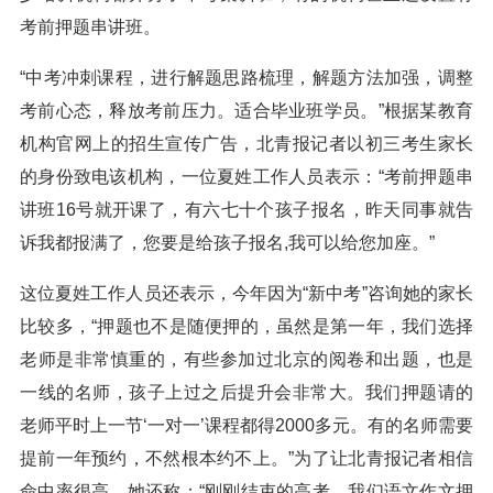
考前押题串讲班。
“中考冲刺课程，进行解题思路梳理，解题方法加强，调整
考前心态，释放考前压力。适合毕业班学员。”根据某教育
机构官网上的招生宣传广告，北青报记者以初三考生家长
的身份致电该机构，一位夏姓工作人员表示：“考前押题串
讲班16号就开课了，有六七十个孩子报名，昨天同事就告
诉我都报满了，您要是给孩子报名,我可以给您加座。”
这位夏姓工作人员还表示，今年因为“新中考”咨询她的家长
比较多，“押题也不是随便押的，虽然是第一年，我们选择
老师是非常慎重的，有些参加过北京的阅卷和出题，也是
一线的名师，孩子上过之后提升会非常大。我们押题请的
老师平时上一节‘一对一’课程都得2000多元。有的名师需要
提前一年预约，不然根本约不上。”为了让北青报记者相信
命中率很高，她还称：“刚刚结束的高考，我们语文作文押