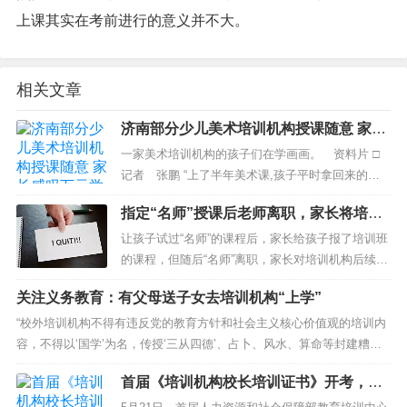
上课其实在考前进行的意义并不大。
相关文章
济南部分少儿美术培训机构授课随意 家长
感叹万元学费不值
一家美术培训机构的孩子们在学画画。 资料片 □
记者 张鹏 “上了半年美术课,孩子平时拿回来的作
品都画得挺好,但让他自己在家画,磨蹭半天也就画了
指定“名师”授课后老师离职，家长将培训
几个水果。&r...
机构告上法庭
让孩子试过“名师”的课程后，家长给孩子报了培训班
的课程，但随后“名师”离职，家长对培训机构后续安
排的老师不满意，能否提出退款呢？ 昨日，记...
关注义务教育：有父母送子女去培训机构“上学”
“校外培训机构不得有违反党的教育方针和社会主义核心价值观的培训内
容，不得以‘国学’为名，传授‘三从四德’、占卜、风水、算命等封建糟
粕，...
首届《培训机构校长培训证书》开考，涵
盖教研招生团队等内容