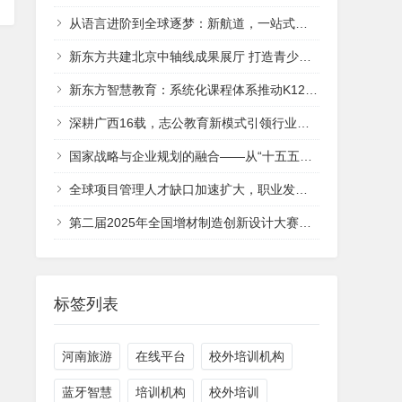
从语言进阶到全球逐梦：新航道，一站式点亮青少年国际教育之路
新东方共建北京中轴线成果展厅 打造青少年文化传承新平台
新东方智慧教育：系统化课程体系推动K12人工智能教育生态建设
深耕广西16载，志公教育新模式引领行业风潮
国家战略与企业规划的融合——从“十五五规划建议”看企业五年规划的制定方法
全球项目管理人才缺口加速扩大，职业发展迎来新机遇 —— 项目管理协会（PMI）发布权威报告
第二届2025年全国增材制造创新设计大赛在武汉隆重举行
标签列表
河南旅游
在线平台
校外培训机构
蓝牙智慧
培训机构
校外培训