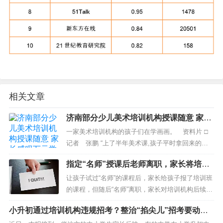
相关文章
济南部分少儿美术培训机构授课随意 家长
感叹万元学费不值
一家美术培训机构的孩子们在学画画。 资料片 □
记者 张鹏 “上了半年美术课,孩子平时拿回来的作
品都画得挺好,但让他自己在家画,磨蹭半天也就画了
指定“名师”授课后老师离职，家长将培训
几个水果。&r...
机构告上法庭
让孩子试过“名师”的课程后，家长给孩子报了培训班
的课程，但随后“名师”离职，家长对培训机构后续安
排的老师不满意，能否提出退款呢？ 昨日，记...
小升初通过培训机构违规招考？整治“掐尖儿”招考要动真
格