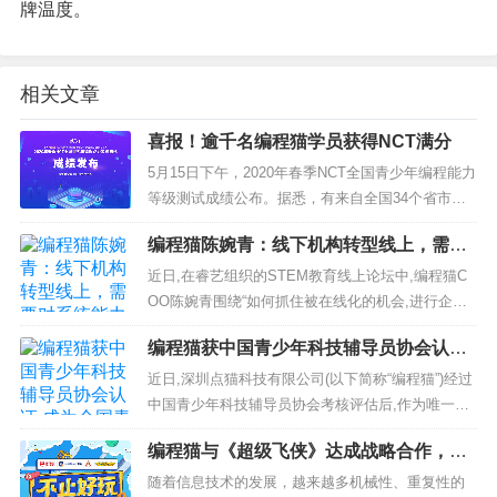
牌温度。
相关文章
喜报！逾千名编程猫学员获得NCT满分
5月15日下午，2020年春季NCT全国青少年编程能力
等级测试成绩公布。据悉，有来自全国34个省市自
治区、港澳台及加拿大、美国、新加坡等地区上万
编程猫陈婉青：线下机构转型线上，需要
名考生参加了本次考试。 NCT全国青少年编...
对系统能力和组织能力做出哪些变革？
近日,在睿艺组织的STEM教育线上论坛中,编程猫C
OO陈婉青围绕“如何抓住被在线化的机会,进行企业
系统能力变革?”、“教育企业的新机会和新渠道”、...
编程猫获中国青少年科技辅导员协会认证,
成为全国青少年科技辅导员培训基地
近日,深圳点猫科技有限公司(以下简称“编程猫”)经过
中国青少年科技辅导员协会考核评估后,作为唯一一
家少儿编程教育公司,正式成为“全国青少年科技辅导
编程猫与《超级飞侠》达成战略合作，共
员培训基地&...
同推进少儿编程普及
随着信息技术的发展，越来越多机械性、重复性的