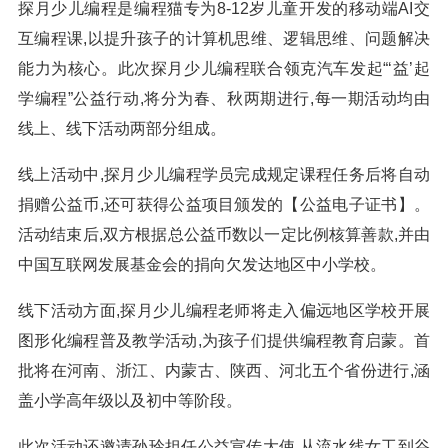
探月少儿编程是编程猫专为8-12岁儿童开发的移动端AI交
互编程课,以提升孩子的计算机思维、逻辑思维、问题解决
能力为核心。此次探月少儿编程联合领克汽车发起“‘益’起
学编程”公益行动,将分为春、秋两期进行,每一期活动均由
线上、线下活动两部分组成。
线上活动中,探月少儿编程学员完成规定课程任务后将自动
捐赠公益币,还可获得公益项目颁发的【公益电子证书】。
活动结束后,双方根据总公益币数以一定比例核算善款,并由
中国互联网发展基金会的捐向欠发达地区中小学校。
线下活动方面,探月少儿编程老师将走入偏远地区学校开展
图形化编程普及教学活动,为孩子们提供编程教育启蒙。首
批将在河南、浙江、内蒙古、陕西、河北五个省份进行,涵
盖小学高年级以及初中等阶段。
此次活动还邀请孙玲担任公益宣传大使,从流水线女工到谷