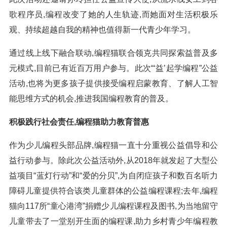
歌程序员,编程改变了她的人生轨迹,而她面对生活积极乐
观、持续超越自我的精神也值得新一代青少年学习。
通过线上线下融合联动,编程猫联合领克共同探索益普及多
元模式,目前已有近百万用户参与。此次“‘益’起学编程”公益
活动,也将为更多孩子提供接受编程启蒙教育、了解人工智
能思维方式的机会,推进我国编程教育的普及。
积极践行社会责任,编程猫助力教育普惠
作为少儿编程头部品牌,编程猫一直十分重视公益倡导和公
益行动参与。除此次公益活动外,从2018年就发起了大型公
益项目“蓝灯行动”和“爱的分贝”,为自闭症孩子和数百名听力
障碍儿童提供符合该类儿童群体的公益编程课程;去年,编程
猫向117所“童心港湾”捐赠少儿编程课程及图书,为当地留守
儿童带去了一堂别开生面的编程课,助力乡村青少年编程教