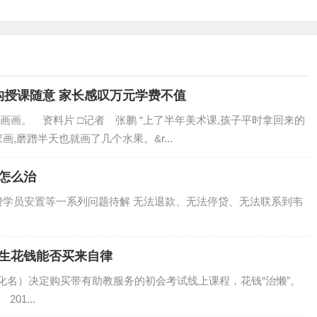
构授课随意 家长感叹万元学费不值
画。 资料片 □记者 张鹏 “上了半年美术课,孩子平时拿回来的
,磨蹭半天也就画了几个水果。&r...
该怎么治
付费学员安置等一系列问题待解 无法退款、无法停贷、无法联系到韦
学生花钱能否买来自律
化名）决定购买带有助教服务的初会考试线上课程，花钱“治懒”。
1...