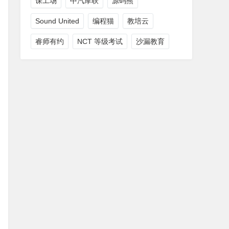
课工场
中汽摩联
源码熊
Sound United
编程猫
教培云
睿师有约
NCT 等级考试
沙漏教育