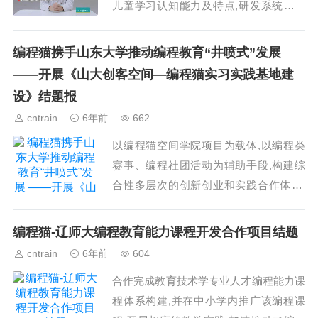
儿童学习认知能力及特点,研发系统化课
程,同时坚持自主研发本土化、适合中国
儿童的编程工具。...
编程猫携手山东大学推动编程教育“井喷式”发展
——开展《山大创客空间—编程猫实习实践基地建
设》结题报
cntrain
6年前
662
以编程猫空间学院项目为载体,以编程类
赛事、编程社团活动为辅助手段,构建综
合性多层次的创新创业和实践合作体系,
积极响应了李克强总理就教育领域提出的
“大众创业,万众创新”指导思想。...
编程猫-辽师大编程教育能力课程开发合作项目结题
cntrain
6年前
604
合作完成教育技术学专业人才编程能力课
程体系构建,并在中小学内推广该编程课