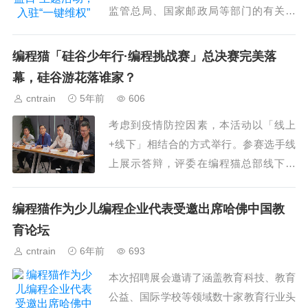
监管总局、国家邮政局等部门的有关领
导,中国饭店协会等行业组织负责人,法律
专家和律师,有关企业和媒体代表等80余
编程猫「硅谷少年行·编程挑战赛」总决赛完美落
人参加了活动。...
幕，硅谷游花落谁家？
cntrain
5年前
606
考虑到疫情防控因素，本活动以「线上
+线下」相结合的方式举行。参赛选手线
上展示答辩，评委在编程猫总部线下评
审，并通过视频与参赛选手沟通、点
评。...
编程猫作为少儿编程企业代表受邀出席哈佛中国教
育论坛
cntrain
6年前
693
本次招聘展会邀请了涵盖教育科技、教育
公益、国际学校等领域数十家教育行业头