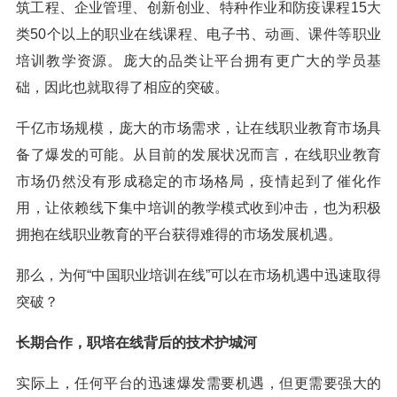
筑工程、企业管理、创新创业、特种作业和防疫课程15大
类50个以上的职业在线课程、电子书、动画、课件等职业
培训教学资源。庞大的品类让平台拥有更广大的学员基
础，因此也就取得了相应的突破。
千亿市场规模，庞大的市场需求，让在线职业教育市场具
备了爆发的可能。从目前的发展状况而言，在线职业教育
市场仍然没有形成稳定的市场格局，疫情起到了催化作
用，让依赖线下集中培训的教学模式收到冲击，也为积极
拥抱在线职业教育的平台获得难得的市场发展机遇。
那么，为何“中国职业培训在线”可以在市场机遇中迅速取得
突破？
长期合作，职培在线背后的技术护城河
实际上，任何平台的迅速爆发需要机遇，但更需要强大的