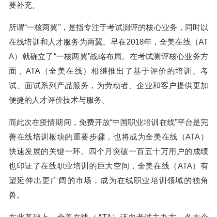
要补充。
所谓“一核两翼”，是指专注于考试测评的核心业务，同时以
在线培训和人才服务为两翼。早在2018年，全美在线（AT
A）就确立了“一核两翼”战略布局。在考试测评核心业务方
面，ATA（全美在线）相继推出了基于评价的培训、考
试、面试系列产品服务，为劳动者、企业和客户提供更加
便捷的人才评价技术与服务。
而此次在疫情期间，免费开放“中国职业培训在线”平台是完
善在线培训板块的重要步骤，也将成为全美在线（ATA）
快速发展的关键一环。四个月突破一百五十万用户的成绩
也印证了在线职业培训的巨大空间，全美在线（ATA）有
望延伸出更广阔的市场，成为在线职业培训领域的独角
兽。