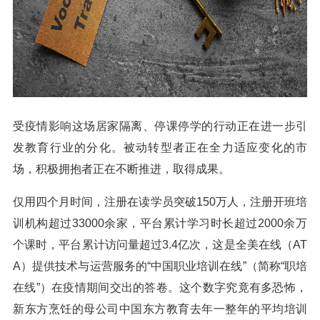
受疫情影响这场居家隔离、停课停学的行动正在进一步引
发教育行业的分化。被动转型者正在全力适应变化的市
场，积极拥抱者正在不断推进，取得成果。
仅用四个月时间，注册在读学员突破150万人，注册开班培
训机构超过33000余家，平台累计学习时长超过2000余万
个课时，平台累计访问量超过3.4亿次，这是全美在线（AT
A）提供技术与运营服务的“中国职业培训在线”（简称“职培
在线”）在疫情期间交出的答卷。这个数字究竟有多恐怖，
新东方烹饪的母公司中国东方教育去年一整年的平均培训