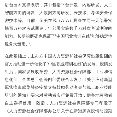
后台技术支撑系统，其中包括平台开发、内容研发、人工
智能方向的研发、大数据方向研发、云技术、考试安全保
密技术等。目前，全美在线（ATA）具备在同一天部署实
施百万科次考试测评，年部署实施数千万科次考试测评的
能力。长期的磨砺也保证了“中国职业培训在线”能够稳定地
服务大量用户。
在此基础上，主办方中国人力资源和社会保障出版集团的
官方推动进一步催化了“中国职业培训在线”的发展。疫情发
生后，国家发展改革委、人力资源社会保障部、工业和信
息化部、全国总工会等四部委联合印发了《关于应对新型
冠状病毒感染肺炎疫情支持鼓励劳动者参与线上职业技能
培训的通知》要求对劳动者实行免费开放，供各地劳动者
自主选择使用。随后，人力资源社会保障部专门印发了
《人力资源社会保障部办公厅关于在新冠肺炎疫情防控期