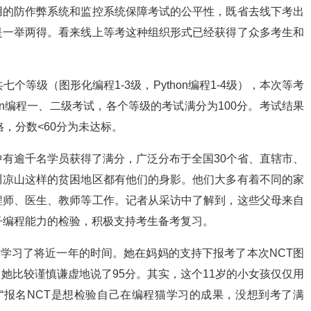
用的防作弊系统和监控系统保障考试的公平性，既省去线下考出
是一举两得。看来线上等考这种组织形式已经获得了众多考生和
个等级（图形化编程1-3级，Python编程1-4级），本次等考
on编程一、二级考试，​各个等级的考试满分为100分。考试结果
格，分数<60分为未达标。
中有逾千名学员获得了满分，广泛分布于全国30个省、直辖市、
川凉山这样的贫困地区都有他们的身影。他们大多有着不同的家
程师、医生、教师等工作。记者从采访中了解到，这些父母来自
子编程能力的检验，积极支持考生备考复习。
猫学习了将近一年的时间。她在妈妈的支持下报考了本次NCT图
她比较谨慎谦虚地说了95分。其实，这个11岁的小女孩仅仅用
“报名NCT是想检验自己在编程猫学习的成果，没想到考了满