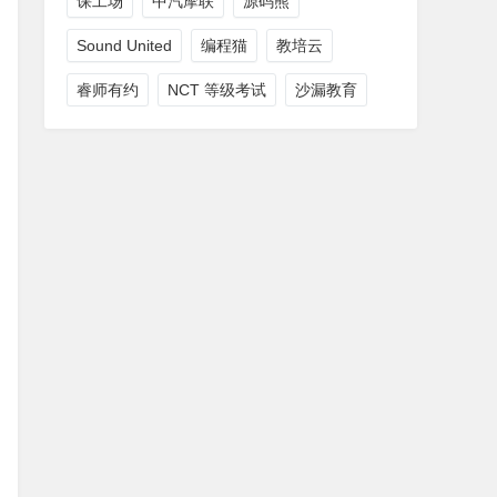
课工场
中汽摩联
源码熊
Sound United
编程猫
教培云
睿师有约
NCT 等级考试
沙漏教育